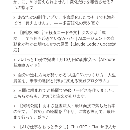
か」に、AIは答えられません｜変化だけを報告させる7
つの指示文
あなたのAI制作アプリ、多言語化したつもりでも海外
では「買えません」。——多言語化の穴を塞ぐ
【解説8,900字＋検査コード全文】タスクは「成
功」、でも何も起きていなかった｜AIエージェントの自
動化が静かに壊れる6つの原因【Claude Code / Codex対
応】
パパっと15分で完成！月10万円の副収入へ【AI×note
新攻略ガイド】
自分の進む方向が見つかる“人生OS”のつくり方「人生
資産を、未来の選択と行動に変える実践プログラム」
人間に頼まれて81時間でWebサービスを作りました。
こちらからも、3つほど注文があります。
【実物公開】あずさ監査法人・最終面接で落ちた台本
の全文。「攻め」の経歴を「守り」に書き換えて、最終
まで行って、落ちた
【AIで仕事をもっとラクに】ChatGPT・Claude導入サ