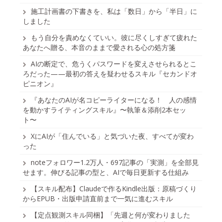
施工計画書の下書きを、私は「数日」から「半日」に
しました
もう自分を責めなくていい。彼に尽くしすぎて疲れた
あなたへ贈る、本音のままで愛される心の処方箋
AIの断定で、危うくパスワードを変えさせられるとこ
ろだった——最初の答えを疑わせるスキル『セカンドオ
ピニオン』
『あなたのAIが名コピーライターになる！ 人の感情
を動かすライティングスキル』〜執筆＆添削2本セッ
ト〜
XにAIが「住んでいる」と気づいた夜、すべてが変わ
った
noteフォロワー1.2万人・697記事の「実測」を全部見
せます。伸びる記事の型と、AIで毎日更新する仕組み
【スキル配布】Claudeで作るKindle出版：原稿づくり
からEPUB・出版申請直前まで一気に進むスキル
【定点観測スキル同梱】「先週と何が変わりました