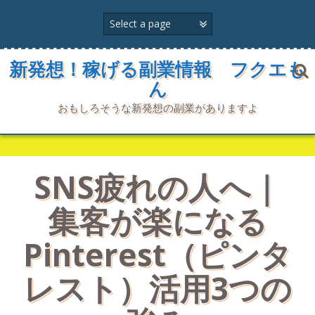
コ
ン
テ
ン
ツ
新発想！稼げる副業情報 フクエも
へ
ん
ス
キ
おもしろそうな新発想の副業がありますよ
ッ
プ
SNS疲れの人へ｜
集客が楽になる
Pinterest（ピンタ
レスト）活用3つの