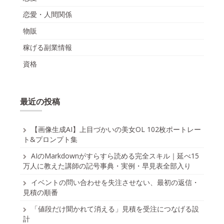
恋愛・人間関係
物販
稼げる副業情報
資格
最近の投稿
【画像生成AI】上目づかいの美女OL 102枚ポートレー
ト&プロンプト集
AIのMarkdownがすらすら読める完全スキル｜延べ15
万人に教えた講師の記号事典・実例・早見表全部入り
イベントの問い合わせを失注させない、最初の返信・
見積の順番
「値段だけ聞かれて消える」見積を受注につなげる設
計