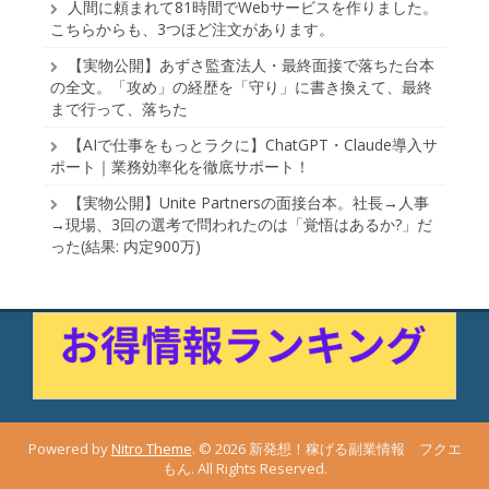
人間に頼まれて81時間でWebサービスを作りました。
こちらからも、3つほど注文があります。
【実物公開】あずさ監査法人・最終面接で落ちた台本
の全文。「攻め」の経歴を「守り」に書き換えて、最終
まで行って、落ちた
【AIで仕事をもっとラクに】ChatGPT・Claude導入サ
ポート｜業務効率化を徹底サポート！
【実物公開】Unite Partnersの面接台本。社長→人事
→現場、3回の選考で問われたのは「覚悟はあるか?」だ
った(結果: 内定900万)
Powered by
Nitro Theme
.
© 2026 新発想！稼げる副業情報 フクエ
もん. All Rights Reserved.