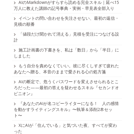
AIのMarkdownがすらすら読める完全スキル｜延べ15
万人に教えた講師の記号事典・実例・早見表全部入り
イベントの問い合わせを失注させない、最初の返信・
見積の順番
「値段だけ聞かれて消える」見積を受注につなげる設
計
施工計画書の下書きを、私は「数日」から「半日」に
しました
もう自分を責めなくていい。彼に尽くしすぎて疲れた
あなたへ贈る、本音のままで愛される心の処方箋
AIの断定で、危うくパスワードを変えさせられるとこ
ろだった——最初の答えを疑わせるスキル『セカンドオ
ピニオン』
『あなたのAIが名コピーライターになる！ 人の感情
を動かすライティングスキル』〜執筆＆添削2本セッ
ト〜
XにAIが「住んでいる」と気づいた夜、すべてが変わ
った