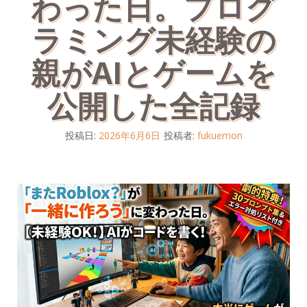
わった日。プログ
ラミング未経験の
親がAIとゲームを
公開した全記録
投稿日:
2026年6月6日
投稿者:
fukuemon