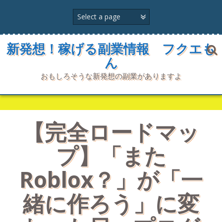
コ
ン
テ
ン
ツ
新発想！稼げる副業情報 フクエも
へ
ん
ス
キ
おもしろそうな新発想の副業がありますよ
ッ
プ
【完全ロードマッ
プ】「また
Roblox？」が「一
緒に作ろう」に変