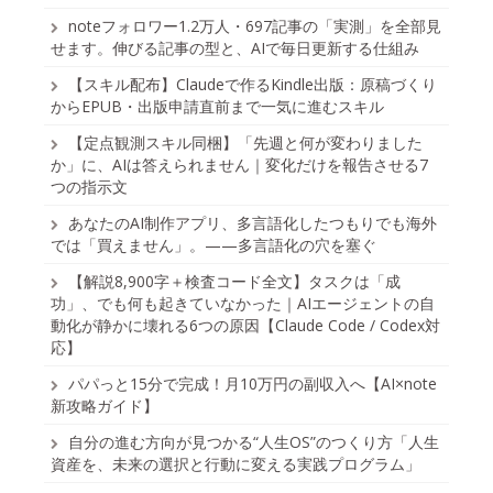
noteフォロワー1.2万人・697記事の「実測」を全部見
せます。伸びる記事の型と、AIで毎日更新する仕組み
【スキル配布】Claudeで作るKindle出版：原稿づくり
からEPUB・出版申請直前まで一気に進むスキル
【定点観測スキル同梱】「先週と何が変わりました
か」に、AIは答えられません｜変化だけを報告させる7
つの指示文
あなたのAI制作アプリ、多言語化したつもりでも海外
では「買えません」。——多言語化の穴を塞ぐ
【解説8,900字＋検査コード全文】タスクは「成
功」、でも何も起きていなかった｜AIエージェントの自
動化が静かに壊れる6つの原因【Claude Code / Codex対
応】
パパっと15分で完成！月10万円の副収入へ【AI×note
新攻略ガイド】
自分の進む方向が見つかる“人生OS”のつくり方「人生
資産を、未来の選択と行動に変える実践プログラム」