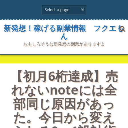
コ
ン
テ
ン
ツ
新発想！稼げる副業情報 フクエも
へ
ん
ス
キ
おもしろそうな新発想の副業がありますよ
ッ
プ
【初月6桁達成】売
れないnoteには全
部同じ原因があっ
た。今日から変え