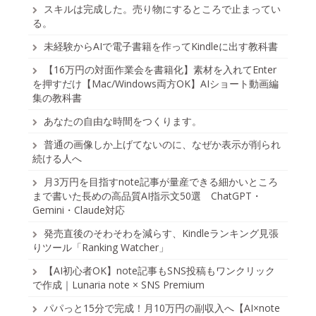
スキルは完成した。売り物にするところで止まってい
る。
未経験からAIで電子書籍を作ってKindleに出す教科書
【16万円の対面作業会を書籍化】素材を入れてEnter
を押すだけ【Mac/Windows両方OK】AIショート動画編
集の教科書
あなたの自由な時間をつくります。
普通の画像しか上げてないのに、なぜか表示が削られ
続ける人へ
月3万円を目指すnote記事が量産できる細かいところ
まで書いた長めの高品質AI指示文50選 ChatGPT・
Gemini・Claude対応
発売直後のそわそわを減らす、Kindleランキング見張
りツール「Ranking Watcher」
【AI初心者OK】note記事もSNS投稿もワンクリック
で作成｜Lunaria note × SNS Premium
パパっと15分で完成！月10万円の副収入へ【AI×note