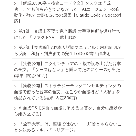
【解説8,900字＋検査コード全文】タスクは「成
功」、でも何も起きていなかった｜AIエージェントの自
動化が静かに壊れる6つの原因【Claude Code / Codex対
応】
第1部：弁護士不要で完全勝訴 大手事務所を返り討ち
にした 「ファクト×AI」裁判戦略
第2部【実践編】AI×本人訴訟マニュアル：内容証明か
ら反訴・和解・判決までの完全ToDo＆書面作成術
【実物公開】アクセンチュアの面接で読み上げた台本
の全文。「ケースはない」と聞いてたのにケースが出た
(結果: 内定850万)
【実物公開】ストラテジーテックコンサルティングの
面接で使った台本の全文。なごやか面接ほど「人柄」を
検品されている(結果: 内定850万)
AI面接OS【深掘り面接に耐える回答を、自分の経験か
ら組み立てる】
「全部大事」は、整理ではない——順番とやらないこ
とを決めるスキル『トリアージ』