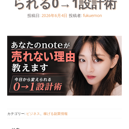
られる0→1設計術
投稿日:
2026年6月4日
投稿者:
fukuemon
カテゴリー:
ビジネス
、
稼げる副業情報