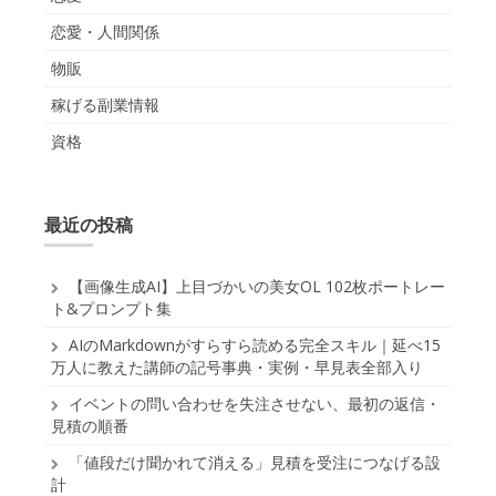
恋愛・人間関係
物販
稼げる副業情報
資格
最近の投稿
【画像生成AI】上目づかいの美女OL 102枚ポートレー
ト&プロンプト集
AIのMarkdownがすらすら読める完全スキル｜延べ15
万人に教えた講師の記号事典・実例・早見表全部入り
イベントの問い合わせを失注させない、最初の返信・
見積の順番
「値段だけ聞かれて消える」見積を受注につなげる設
計