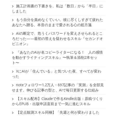
施工計画書の下書きを、私は「数日」から「半日」に
しました
もう自分を責めなくていい。彼に尽くしすぎて疲れた
あなたへ贈る、本音のままで愛される心の処方箋
AIの断定で、危うくパスワードを変えさせられるとこ
ろだった——最初の答えを疑わせるスキル『セカンドオ
ピニオン』
『あなたのAIが名コピーライターになる！ 人の感情
を動かすライティングスキル』〜執筆＆添削2本セッ
ト〜
XにAIが「住んでいる」と気づいた夜、すべてが変わ
った
noteフォロワー1.2万人・697記事の「実測」を全部見
せます。伸びる記事の型と、AIで毎日更新する仕組み
【スキル配布】Claudeで作るKindle出版：原稿づくり
からEPUB・出版申請直前まで一気に進むスキル
【定点観測スキル同梱】「先週と何が変わりました