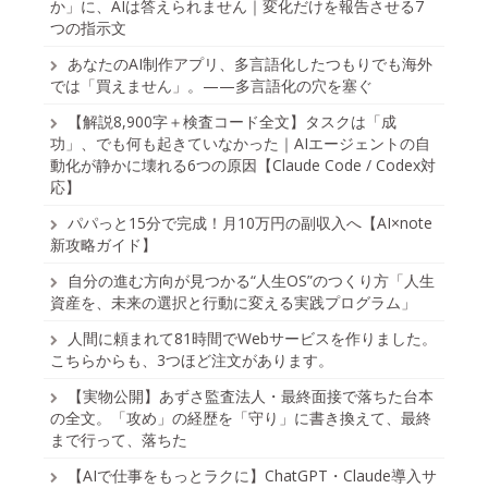
か」に、AIは答えられません｜変化だけを報告させる7
つの指示文
あなたのAI制作アプリ、多言語化したつもりでも海外
では「買えません」。——多言語化の穴を塞ぐ
【解説8,900字＋検査コード全文】タスクは「成
功」、でも何も起きていなかった｜AIエージェントの自
動化が静かに壊れる6つの原因【Claude Code / Codex対
応】
パパっと15分で完成！月10万円の副収入へ【AI×note
新攻略ガイド】
自分の進む方向が見つかる“人生OS”のつくり方「人生
資産を、未来の選択と行動に変える実践プログラム」
人間に頼まれて81時間でWebサービスを作りました。
こちらからも、3つほど注文があります。
【実物公開】あずさ監査法人・最終面接で落ちた台本
の全文。「攻め」の経歴を「守り」に書き換えて、最終
まで行って、落ちた
【AIで仕事をもっとラクに】ChatGPT・Claude導入サ