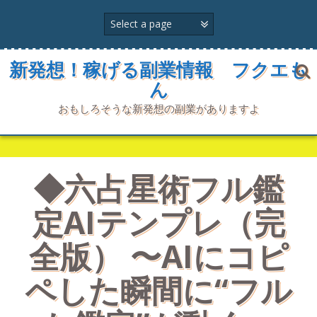
コ
ン
テ
ン
ツ
新発想！稼げる副業情報 フクエも
へ
ん
ス
キ
おもしろそうな新発想の副業がありますよ
ッ
プ
◆六占星術フル鑑
定AIテンプレ（完
全版） 〜AIにコピ
ペした瞬間に“フル