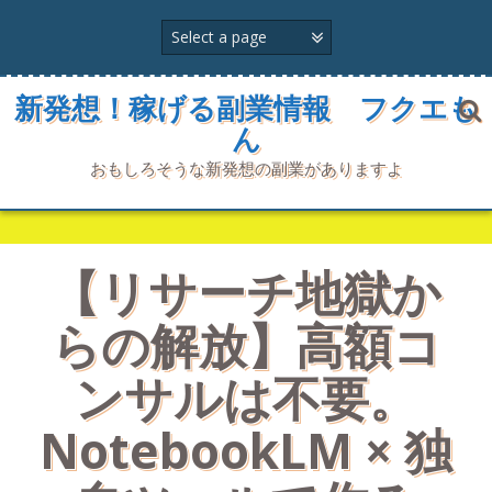
コ
ン
テ
ン
ツ
新発想！稼げる副業情報 フクエも
へ
ん
ス
キ
おもしろそうな新発想の副業がありますよ
ッ
プ
【リサーチ地獄か
らの解放】高額コ
ンサルは不要。
NotebookLM × 独