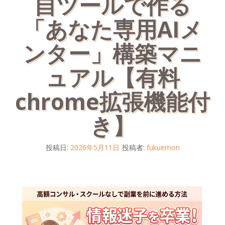
自ツールで作る
「あなた専用AIメ
ンター」構築マニ
ュアル【有料
chrome拡張機能付
き】
投稿日:
2026年5月11日
投稿者:
fukuemon