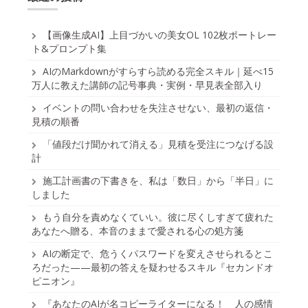
【画像生成AI】上目づかいの美女OL 102枚ポートレー
ト&プロンプト集
AIのMarkdownがすらすら読める完全スキル｜延べ15
万人に教えた講師の記号事典・実例・早見表全部入り
イベントの問い合わせを失注させない、最初の返信・
見積の順番
「値段だけ聞かれて消える」見積を受注につなげる設
計
施工計画書の下書きを、私は「数日」から「半日」に
しました
もう自分を責めなくていい。彼に尽くしすぎて疲れた
あなたへ贈る、本音のままで愛される心の処方箋
AIの断定で、危うくパスワードを変えさせられるとこ
ろだった——最初の答えを疑わせるスキル『セカンドオ
ピニオン』
『あなたのAIが名コピーライターになる！ 人の感情