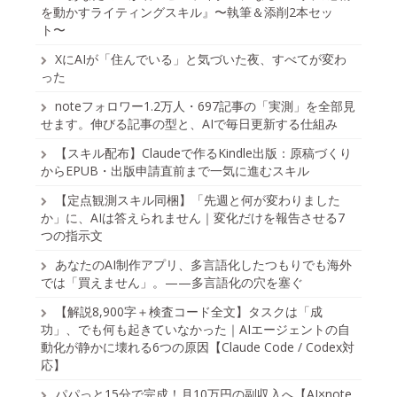
を動かすライティングスキル』〜執筆＆添削2本セッ
ト〜
XにAIが「住んでいる」と気づいた夜、すべてが変わ
った
noteフォロワー1.2万人・697記事の「実測」を全部見
せます。伸びる記事の型と、AIで毎日更新する仕組み
【スキル配布】Claudeで作るKindle出版：原稿づくり
からEPUB・出版申請直前まで一気に進むスキル
【定点観測スキル同梱】「先週と何が変わりました
か」に、AIは答えられません｜変化だけを報告させる7
つの指示文
あなたのAI制作アプリ、多言語化したつもりでも海外
では「買えません」。——多言語化の穴を塞ぐ
【解説8,900字＋検査コード全文】タスクは「成
功」、でも何も起きていなかった｜AIエージェントの自
動化が静かに壊れる6つの原因【Claude Code / Codex対
応】
パパっと15分で完成！月10万円の副収入へ【AI×note