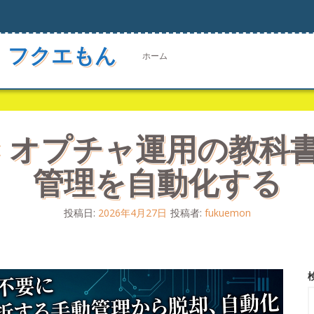
 フクエもん
ホーム
ity × オプチャ運用の
管理を自動化する
投稿日:
2026年4月27日
投稿者:
fukuemon