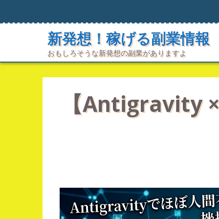
コ
ン
テ
新発想！稼げる副業情報
ン
ツ
おもしろそうな新発想の副業がありますよ
へ
ス
キ
ッ
プ
【Antigrav