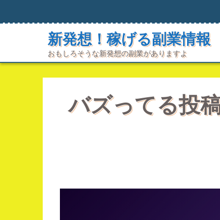
コ
ン
テ
新発想！稼げる副業情報
ン
ツ
おもしろそうな新発想の副業がありますよ
へ
ス
キ
ッ
プ
バズってる投稿