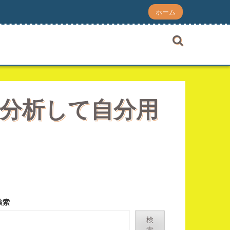
ホーム
で分析して自分用
検索
検
索