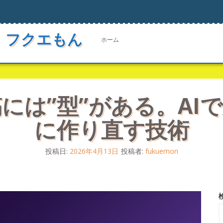
 フクエもん
ホーム
には”型”がある。AI
に作り直す技術
投稿日:
2026年4月13日
投稿者:
fukuemon