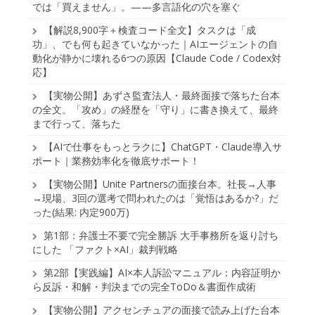
では「買えません」。——多言語化の穴を塞ぐ
【解説8,900字＋検査コード全文】タスクは「成
功」、でも何も起きていなかった｜AIエージェントの自
動化が静かに壊れる6つの原因【Claude Code / Codex対
応】
【実物公開】あずさ監査法人・最終面接で落ちた台本
の全文。「攻め」の経歴を「守り」に書き換えて、最終
まで行って、落ちた
【AIで仕事をもっとラクに】ChatGPT・Claude導入サ
ポート｜業務効率化を徹底サポート！
【実物公開】Unite Partnersの面接台本。社長→人事
→現場、3回の選考で問われたのは「覚悟はあるか?」だ
った(結果: 内定900万)
第1部：弁護士不要で完全勝訴 大手事務所を返り討ち
にした 「ファクト×AI」裁判戦略
第2部【実践編】AI×本人訴訟マニュアル：内容証明か
ら反訴・和解・判決までの完全ToDo＆書面作成術
【実物公開】アクセンチュアの面接で読み上げた台本