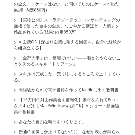
の全文。「ケースはない」と聞いてたのにケースが出た
(結果: 内定850万)
【実物公開】ストラテジーテックコンサルティングの
面接で使った台本の全文。なごやか面接ほど「人柄」を
検品されている(結果: 内定850万)
AI面接OS【深掘り面接に耐える回答を、自分の経験か
ら組み立てる】
「全部大事」は、整理ではない——順番とやらないこ
とを決めるスキル『トリアージ』
スキルは完成した。売り物にするところで止まってい
る。
未経験からAIで電子書籍を作ってKindleに出す教科書
【16万円の対面作業会を書籍化】素材を入れてEnter
を押すだけ【Mac/Windows両方OK】AIショート動画編
集の教科書
あなたの自由な時間をつくります。
普通の画像しか上げてないのに、なぜか表示が削られ