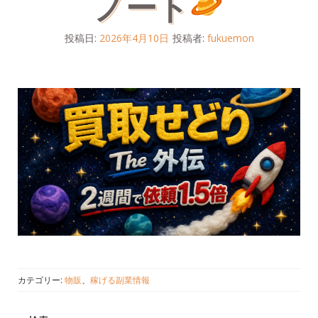
ノート
投稿日:
2026年4月10日
投稿者:
fukuemon
カテゴリー:
物販
、
稼げる副業情報