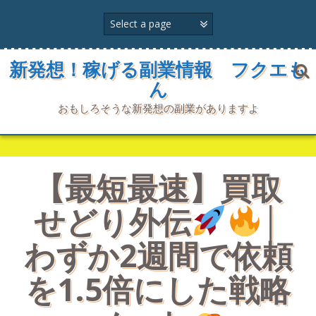
コ
ン
テ
ン
ツ
新発想！稼げる副業情報 フクエも
へ
ん
ス
キ
おもしろそうな新発想の副業がありますよ
ッ
プ
【最短最速】買取
せどり外伝
│
わずか2週間で依頼
を1.5倍にした戦略