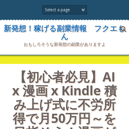
コ
ン
テ
ン
ツ
新発想！稼げる副業情報 フクエも
へ
ん
ス
キ
おもしろそうな新発想の副業がありますよ
ッ
プ
【初心者必見】AI
x 漫画 x Kindle 積
み上げ式に不労所
得で月50万円～を