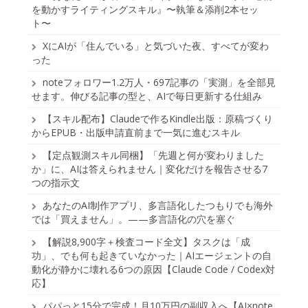
を動かすライティングスキル』〜執筆＆添削2本セッ
ト〜
XにAIが「住んでいる」と気づいた夜、すべてが変わ
った
noteフォロワー1.2万人・697記事の「実測」を全部見
せます。伸びる記事の型と、AIで毎日更新する仕組み
【スキル配布】Claudeで作るKindle出版：原稿づくり
からEPUB・出版申請直前まで一気に進むスキル
【定点観測スキル同梱】「先週と何が変わりました
か」に、AIは答えられません｜変化だけを報告させる7
つの指示文
あなたのAI制作アプリ、多言語化したつもりでも海外
では「買えません」。——多言語化の穴を塞ぐ
【解説8,900字＋検査コード全文】タスクは「成
功」、でも何も起きていなかった｜AIエージェントの自
動化が静かに壊れる6つの原因【Claude Code / Codex対
応】
パパっと15分で完成！月10万円の副収入へ【AI×note