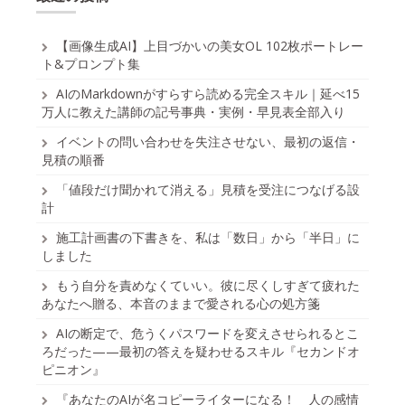
【画像生成AI】上目づかいの美女OL 102枚ポートレー
ト&プロンプト集
AIのMarkdownがすらすら読める完全スキル｜延べ15
万人に教えた講師の記号事典・実例・早見表全部入り
イベントの問い合わせを失注させない、最初の返信・
見積の順番
「値段だけ聞かれて消える」見積を受注につなげる設
計
施工計画書の下書きを、私は「数日」から「半日」に
しました
もう自分を責めなくていい。彼に尽くしすぎて疲れた
あなたへ贈る、本音のままで愛される心の処方箋
AIの断定で、危うくパスワードを変えさせられるとこ
ろだった——最初の答えを疑わせるスキル『セカンドオ
ピニオン』
『あなたのAIが名コピーライターになる！ 人の感情