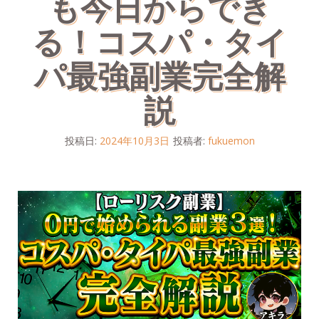
も今日からでき
る！コスパ・タイ
パ最強副業完全解
説
投稿日:
2024年10月3日
投稿者:
fukuemon