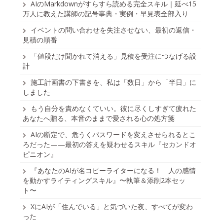
AIのMarkdownがすらすら読める完全スキル｜延べ15
万人に教えた講師の記号事典・実例・早見表全部入り
イベントの問い合わせを失注させない、最初の返信・
見積の順番
「値段だけ聞かれて消える」見積を受注につなげる設
計
施工計画書の下書きを、私は「数日」から「半日」に
しました
もう自分を責めなくていい。彼に尽くしすぎて疲れた
あなたへ贈る、本音のままで愛される心の処方箋
AIの断定で、危うくパスワードを変えさせられるとこ
ろだった——最初の答えを疑わせるスキル『セカンドオ
ピニオン』
『あなたのAIが名コピーライターになる！ 人の感情
を動かすライティングスキル』〜執筆＆添削2本セッ
ト〜
XにAIが「住んでいる」と気づいた夜、すべてが変わ
った