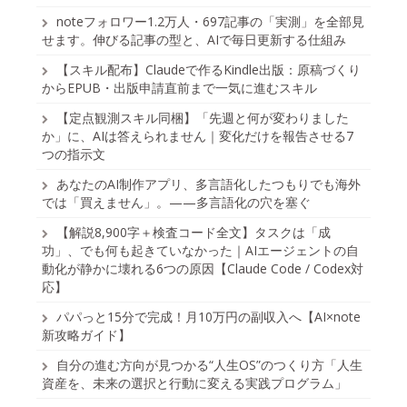
noteフォロワー1.2万人・697記事の「実測」を全部見
せます。伸びる記事の型と、AIで毎日更新する仕組み
【スキル配布】Claudeで作るKindle出版：原稿づくり
からEPUB・出版申請直前まで一気に進むスキル
【定点観測スキル同梱】「先週と何が変わりました
か」に、AIは答えられません｜変化だけを報告させる7
つの指示文
あなたのAI制作アプリ、多言語化したつもりでも海外
では「買えません」。——多言語化の穴を塞ぐ
【解説8,900字＋検査コード全文】タスクは「成
功」、でも何も起きていなかった｜AIエージェントの自
動化が静かに壊れる6つの原因【Claude Code / Codex対
応】
パパっと15分で完成！月10万円の副収入へ【AI×note
新攻略ガイド】
自分の進む方向が見つかる“人生OS”のつくり方「人生
資産を、未来の選択と行動に変える実践プログラム」