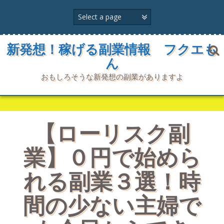
コ
ン
テ
ン
ツ
新発想！稼げる副業情報 フクエも
へ
ん
ス
キ
おもしろそうな新発想の副業がありますよ
ッ
プ
【ローリスク副
業】０円で始めら
れる副業３選！時
間の少ない主婦で