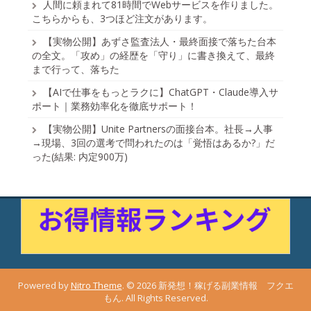
人間に頼まれて81時間でWebサービスを作りました。
こちらからも、3つほど注文があります。
【実物公開】あずさ監査法人・最終面接で落ちた台本
の全文。「攻め」の経歴を「守り」に書き換えて、最終
まで行って、落ちた
【AIで仕事をもっとラクに】ChatGPT・Claude導入サ
ポート｜業務効率化を徹底サポート！
【実物公開】Unite Partnersの面接台本。社長→人事
→現場、3回の選考で問われたのは「覚悟はあるか?」だ
った(結果: 内定900万)
Powered by
Nitro Theme
.
© 2026 新発想！稼げる副業情報 フクエ
もん. All Rights Reserved.