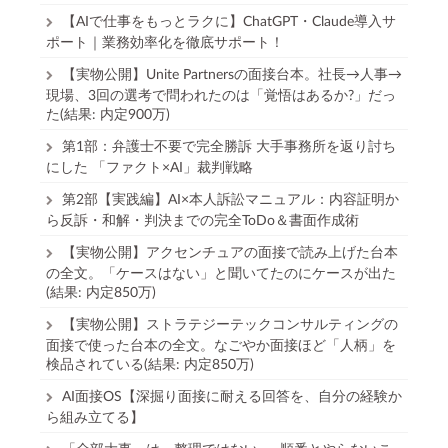
【AIで仕事をもっとラクに】ChatGPT・Claude導入サ
ポート｜業務効率化を徹底サポート！
【実物公開】Unite Partnersの面接台本。社長→人事→
現場、3回の選考で問われたのは「覚悟はあるか?」だっ
た(結果: 内定900万)
第1部：弁護士不要で完全勝訴 大手事務所を返り討ち
にした 「ファクト×AI」裁判戦略
第2部【実践編】AI×本人訴訟マニュアル：内容証明か
ら反訴・和解・判決までの完全ToDo＆書面作成術
【実物公開】アクセンチュアの面接で読み上げた台本
の全文。「ケースはない」と聞いてたのにケースが出た
(結果: 内定850万)
【実物公開】ストラテジーテックコンサルティングの
面接で使った台本の全文。なごやか面接ほど「人柄」を
検品されている(結果: 内定850万)
AI面接OS【深掘り面接に耐える回答を、自分の経験か
ら組み立てる】