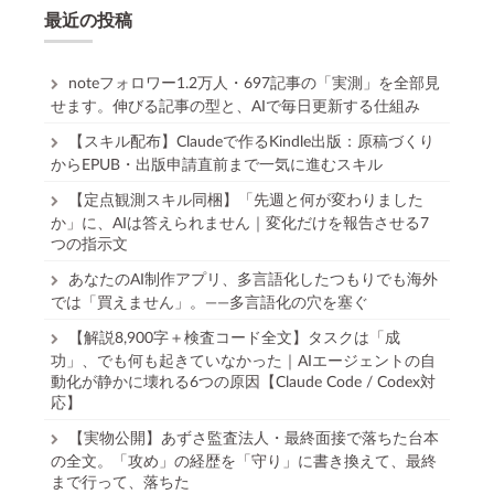
最近の投稿
noteフォロワー1.2万人・697記事の「実測」を全部見
せます。伸びる記事の型と、AIで毎日更新する仕組み
【スキル配布】Claudeで作るKindle出版：原稿づくり
からEPUB・出版申請直前まで一気に進むスキル
【定点観測スキル同梱】「先週と何が変わりました
か」に、AIは答えられません｜変化だけを報告させる7
つの指示文
あなたのAI制作アプリ、多言語化したつもりでも海外
では「買えません」。——多言語化の穴を塞ぐ
【解説8,900字＋検査コード全文】タスクは「成
功」、でも何も起きていなかった｜AIエージェントの自
動化が静かに壊れる6つの原因【Claude Code / Codex対
応】
【実物公開】あずさ監査法人・最終面接で落ちた台本
の全文。「攻め」の経歴を「守り」に書き換えて、最終
まで行って、落ちた