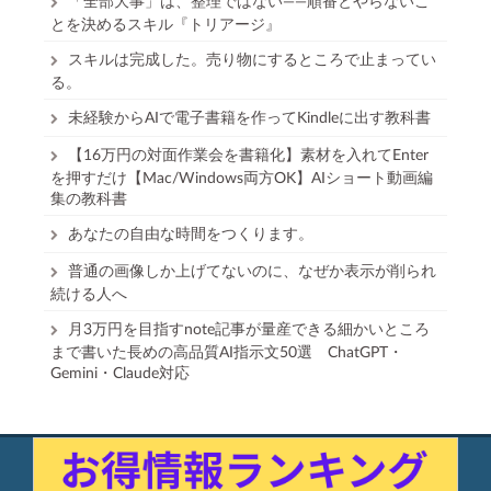
「全部大事」は、整理ではない——順番とやらないこ
とを決めるスキル『トリアージ』
スキルは完成した。売り物にするところで止まってい
る。
未経験からAIで電子書籍を作ってKindleに出す教科書
【16万円の対面作業会を書籍化】素材を入れてEnter
を押すだけ【Mac/Windows両方OK】AIショート動画編
集の教科書
あなたの自由な時間をつくります。
普通の画像しか上げてないのに、なぜか表示が削られ
続ける人へ
月3万円を目指すnote記事が量産できる細かいところ
まで書いた長めの高品質AI指示文50選 ChatGPT・
Gemini・Claude対応