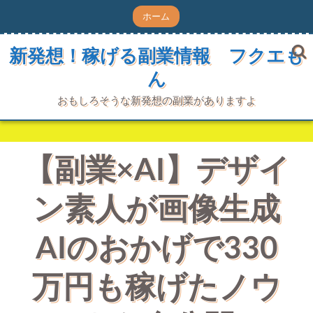
コ
ホーム
ン
テ
ン
新発想！稼げる副業情報 フクエも
ツ
ん
へ
ス
キ
おもしろそうな新発想の副業がありますよ
ッ
プ
【副業×AI】デザイ
ン素人が画像生成
AIのおかげで330
万円も稼げたノウ